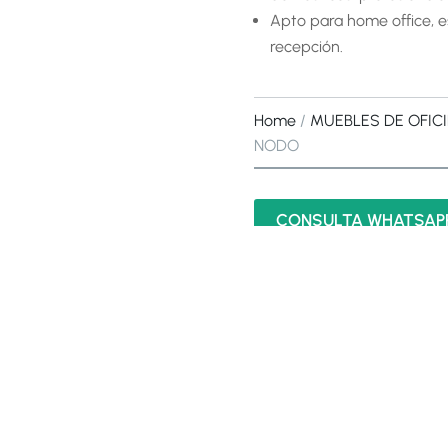
Apto para home office, e
recepción.
Home
/
MUEBLES DE OFIC
NODO
Diseño gráfico y web:
BGMD.com.ar
CONSULTA WHATSAP