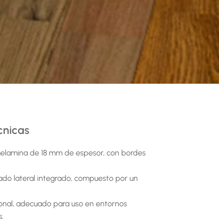
cnicas
 melamina de 18 mm de espesor, con bordes
do lateral integrado, compuesto por un
onal, adecuado para uso en entornos
r
s.