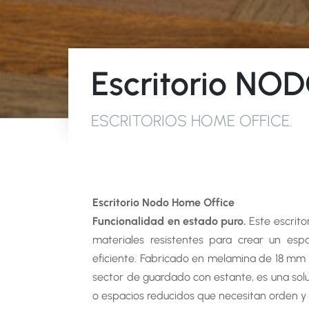
Escritorio NO
ESCRITORIOS HOME OFFICE
.
Escritorio Nodo Home Office
SHOWR
Funcionalidad en estado puro.
Este escrito
materiales resistentes para crear un es
PARQUE
eficiente. Fabricado en melamina de 18 mm
Av. Ange
sector de guardado con estante, es una solu
CABA | 
o espacios reducidos que necesitan orden y e
Rep. Arg