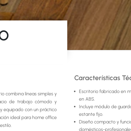
DO
Características Té
OOM
CONTÁCTENOS
Escritorio fabricado en
rio combina líneas simples y
en ABS.
pacio de trabajo cómodo y
 CENTENARIO
Télefono: +54 11 4856-9979
Incluye módulo de guarda
 y equipado con un práctico
l Gallardo 613
WhatsApp:
11 6928-7110
estante fijo.
ción ideal para home office
C1405DGJ
WhatsApp:
11 3922-5373
Diseño compacto y funci
stilo.
entina
Email:
info@brenkier.com.a
domésticos-profesionale