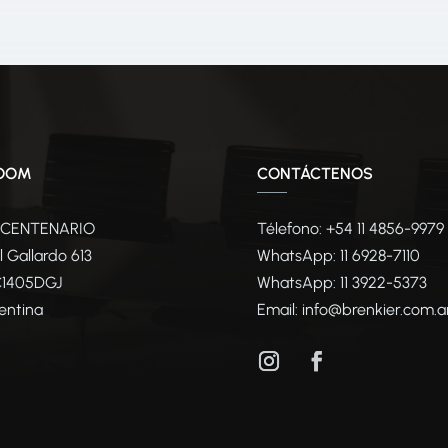
OOM
CONTÁCTENOS
 CENTENARIO
Télefono: +54 11 4856-9979
l Gallardo 613
WhatsApp:
11 6928-7110
C1405DGJ
WhatsApp:
11 3922-5373
entina
Email:
info@brenkier.com.a