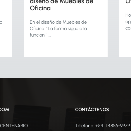
Office
l
n
Home Office Brenkier: La
aglomeración urbana y situaciones
El
como la...
los
OOM
CONTÁCTENOS
 CENTENARIO
Télefono: +54 11 4856-9979